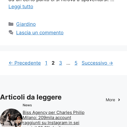
Leggi tutto
Categorie
Giardino
Lascia un commento
Pagina
Pagina
Pagina
Pagina
←
Precedente
1
2
3
…
5
Successivo
→
Articoli da leggere
More
News
Biss Agency per Charles Philip
Milano: 209mila account
raggiunti su Instagram in sei