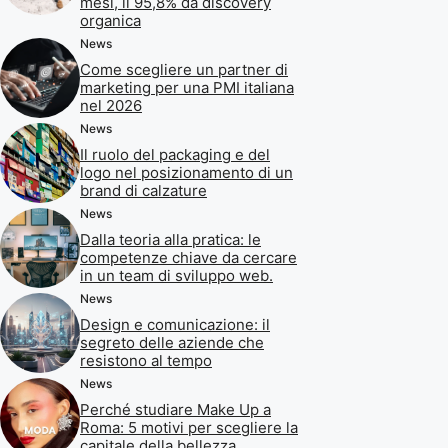
mesi, il 95,8% da discovery
organica
News
Come scegliere un partner di
marketing per una PMI italiana
nel 2026
News
Il ruolo del packaging e del
logo nel posizionamento di un
brand di calzature
News
Dalla teoria alla pratica: le
competenze chiave da cercare
in un team di sviluppo web.
News
Design e comunicazione: il
segreto delle aziende che
resistono al tempo
News
Perché studiare Make Up a
Roma: 5 motivi per scegliere la
capitale della bellezza