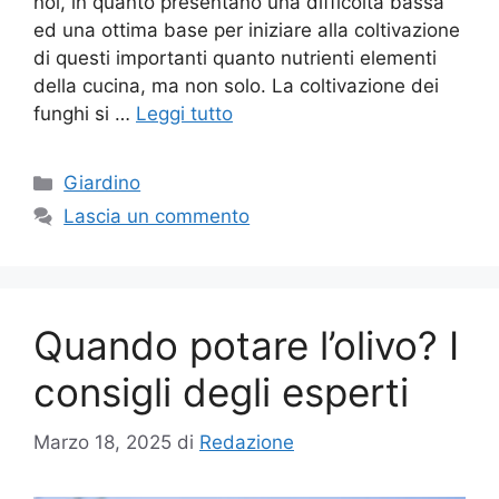
noi, in quanto presentano una difficoltà bassa
ed una ottima base per iniziare alla coltivazione
di questi importanti quanto nutrienti elementi
della cucina, ma non solo. La coltivazione dei
funghi si …
Leggi tutto
Categorie
Giardino
Lascia un commento
Quando potare l’olivo? I
consigli degli esperti
Marzo 18, 2025
di
Redazione