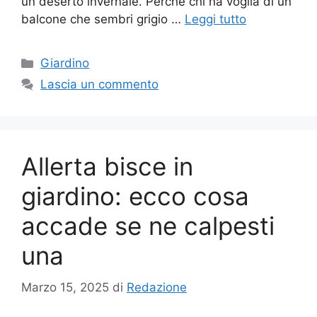
un deserto invernale. Perché chi ha voglia di un
balcone che sembri grigio …
Leggi tutto
Categorie
Giardino
Lascia un commento
Allerta bisce in
giardino: ecco cosa
accade se ne calpesti
una
Marzo 15, 2025
di
Redazione