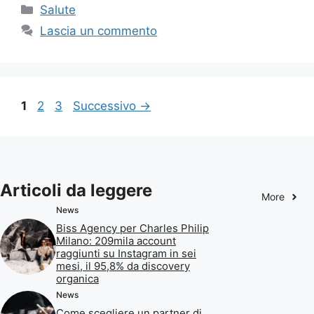
Categorie
Salute
Lascia un commento
Pagina
Pagina
Pagina
1
2
3
Successivo
→
Articoli da leggere
More
News
Biss Agency per Charles Philip
Milano: 209mila account
raggiunti su Instagram in sei
mesi, il 95,8% da discovery
organica
News
Come scegliere un partner di